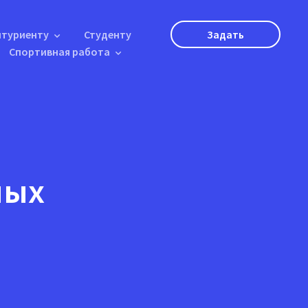
итуриенту
Студенту
Задать
Спортивная работа
вопрос
ных