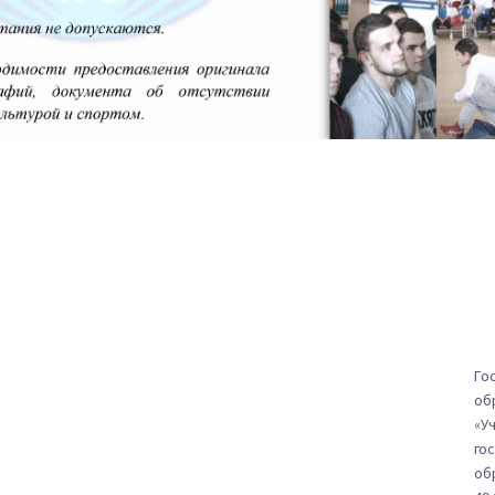
Го
об
«У
го
об