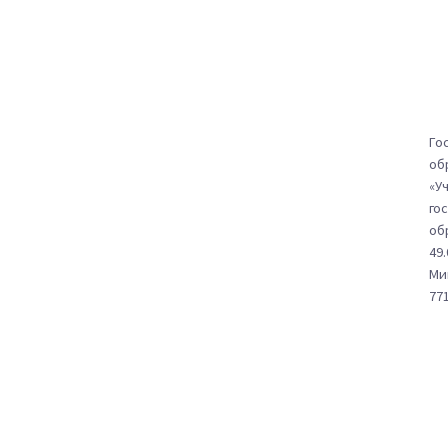
Го
об
«У
го
об
49
Ми
771