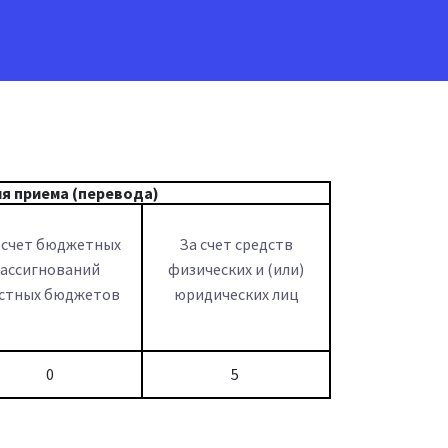
я приема (перевода)
 счет бюджетных
За счет средств
ассигнований
физических и (или)
стных бюджетов
юридических лиц
0
5