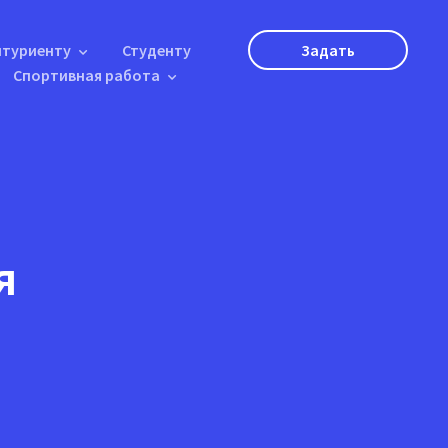
итуриенту
Студенту
Задать
Спортивная работа
вопрос
я