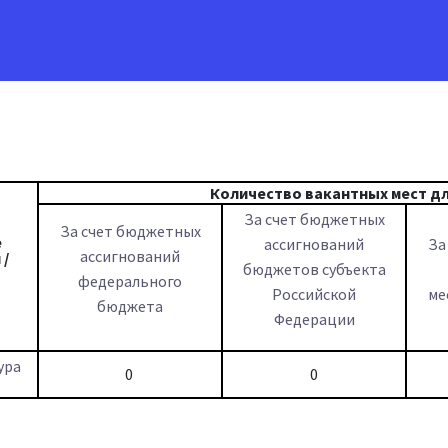
Количество вакантных мест дл
За счет бюджетных
За счет бюджетных
е
ассигнований
За
ассигнований
 /
бюджетов субъекта
федерального
Российской
ме
бюджета
Федерации
ура
0
0