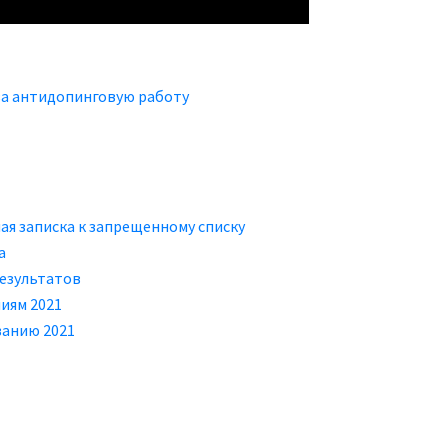
за антидопинговую работу
ая записка к запрещенному списку
а
езультатов
иям 2021
ванию 2021