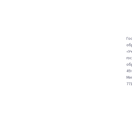
Го
об
«У
го
об
49
Ми
771